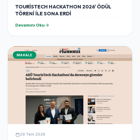
TOURİSTECH HACKATHON 2026' ÖDÜL
TÖRENİ İLE SONA ERDİ
arrow_forward
Devamını Oku
MAKALE
calendar_today
29 Tem 2026