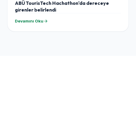
ABÜ TourisTech Hachathon'da dereceye
girenler belirlendi
arrow_forward
Devamını Oku