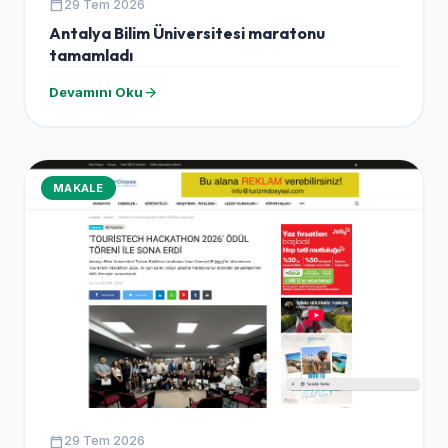
calendar_today
29 Tem 2026
Antalya Bilim Üniversitesi maratonu
tamamladı
arrow_forward
Devamını Oku
MAKALE
calendar_today
29 Tem 2026