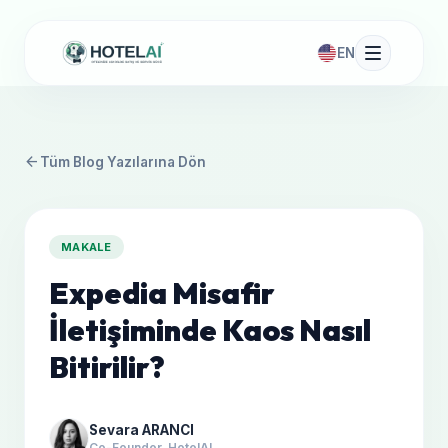
EN
arrow_back
Tüm Blog Yazılarına Dön
MAKALE
Expedia Misafir
İletişiminde Kaos Nasıl
Bitirilir?
Sevara ARANCI
Co-Founder, HotelAI