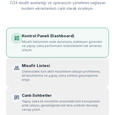
7/24 misafir asistanlığı ve operasyon yönetimini sağlayan
modern ekranlarımızı canlı olarak inceleyin.
Kontrol Paneli (Dashboard)
dashboard
Misafir iletişiminin anlık durumunu, bekleyen görevleri
ve yapay zeka performans istatistiklerini tek ekranda
izleyin.
Misafir Listesi
group
Otelinizdeki tüm aktif misafirlerin detaylı profillerine,
dil tercihlerine ve yapay zeka sohbet geçmişlerine
erişin.
Canlı Sohbetler
chat
Yapay zeka ile misafirler arasındaki tüm konuşmaları
anlık izleyin, gerektiğinde tek tıkla sohbeti devralıp
cevap yazın.