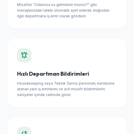
Misafirin "Odamıza su getirebilir misiniz?" gibi
mesajlarındaki talebi otomatik ayırt ederek doğrudan
ilgili departmana iş emri olarak gönderir.
notifications_active
Hızlı Departman Bildirimleri
Housekeeping veya Teknik Servis personeli, kendisine
atanan yeni iş emirlerini ve acil misafir bildirimlerini
saniyeler içinde cebinde görür.
sync