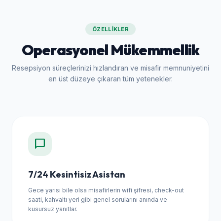
ÖZELLIKLER
Operasyonel Mükemmellik
Resepsiyon süreçlerinizi hızlandıran ve misafir memnuniyetini
en üst düzeye çıkaran tüm yetenekler.
chat_bubble
7/24 Kesintisiz Asistan
Gece yarısı bile olsa misafirlerin wifi şifresi, check-out
saati, kahvaltı yeri gibi genel sorularını anında ve
kusursuz yanıtlar.