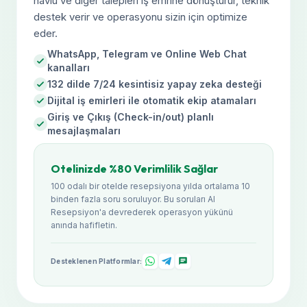
havlu ve diğer talepleri iş emrine dönüştürür, teknik
destek verir ve operasyonu sizin için optimize
eder.
WhatsApp, Telegram ve Online Web Chat
kanalları
132 dilde 7/24 kesintisiz yapay zeka desteği
Dijital iş emirleri ile otomatik ekip atamaları
Giriş ve Çıkış (Check-in/out) planlı
mesajlaşmaları
Otelinizde %80 Verimlilik Sağlar
100 odalı bir otelde resepsiyona yılda ortalama 10
binden fazla soru soruluyor. Bu soruları AI
Resepsiyon'a devrederek operasyon yükünü
anında hafifletin.
Desteklenen Platformlar: