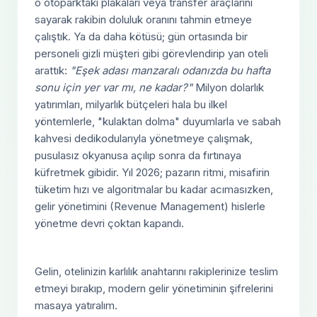
o otoparktaki plakaları veya transfer araçlarını
sayarak rakibin doluluk oranını tahmin etmeye
çalıştık. Ya da daha kötüsü; gün ortasında bir
personeli gizli müşteri gibi görevlendirip yan oteli
arattık:
"Eşek adası manzaralı odanızda bu hafta
sonu için yer var mı, ne kadar?"
Milyon dolarlık
yatırımları, milyarlık bütçeleri hala bu ilkel
yöntemlerle, "kulaktan dolma" duyumlarla ve sabah
kahvesi dedikodularıyla yönetmeye çalışmak,
pusulasız okyanusa açılıp sonra da fırtınaya
küfretmek gibidir. Yıl 2026; pazarın ritmi, misafirin
tüketim hızı ve algoritmalar bu kadar acımasızken,
gelir yönetimini (Revenue Management) hislerle
yönetme devri çoktan kapandı.
Gelin, otelinizin karlılık anahtarını rakiplerinize teslim
etmeyi bırakıp, modern gelir yönetiminin şifrelerini
masaya yatıralım.