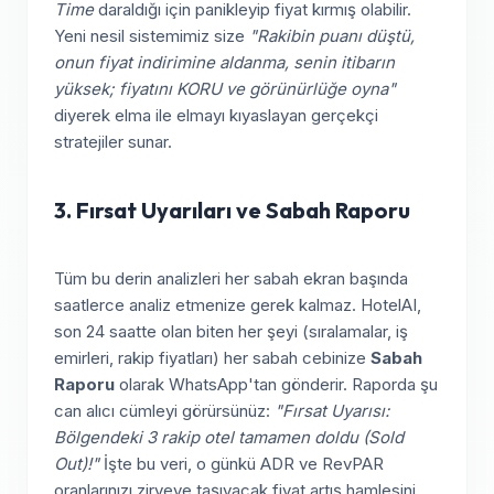
Time
daraldığı için panikleyip fiyat kırmış olabilir.
Yeni nesil sistemimiz size
"Rakibin puanı düştü,
onun fiyat indirimine aldanma, senin itibarın
yüksek; fiyatını KORU ve görünürlüğe oyna"
diyerek elma ile elmayı kıyaslayan gerçekçi
stratejiler sunar.
3. Fırsat Uyarıları ve Sabah Raporu
Tüm bu derin analizleri her sabah ekran başında
saatlerce analiz etmenize gerek kalmaz. HotelAI,
son 24 saatte olan biten her şeyi (sıralamalar, iş
emirleri, rakip fiyatları) her sabah cebinize
Sabah
Raporu
olarak WhatsApp'tan gönderir. Raporda şu
can alıcı cümleyi görürsünüz:
"Fırsat Uyarısı:
Bölgendeki 3 rakip otel tamamen doldu (Sold
Out)!"
İşte bu veri, o günkü ADR ve RevPAR
oranlarınızı zirveye taşıyacak fiyat artış hamlesini