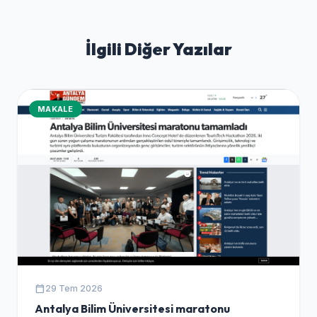
İlgili Diğer Yazılar
MAKALE
calendar_today
29 Tem 2026
Antalya Bilim Üniversitesi maratonu