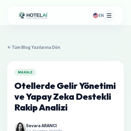
EN
arrow_back
Tüm Blog Yazılarına Dön
MAKALE
Otellerde Gelir Yönetimi
ve Yapay Zeka Destekli
Rakip Analizi
Sevara ARANCI
Co-Founder, HotelAI