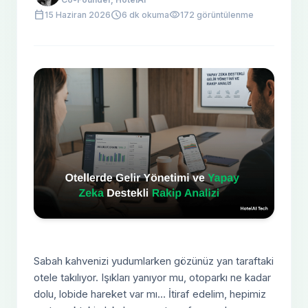
calendar_today
schedule
visibility
15 Haziran 2026
6 dk okuma
172 görüntülenme
Sabah kahvenizi yudumlarken gözünüz yan taraftaki
otele takılıyor. Işıkları yanıyor mu, otoparkı ne kadar
dolu, lobide hareket var mı… İtiraf edelim, hepimiz