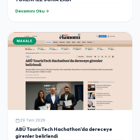
arrow_forward
Devamını Oku
MAKALE
calendar_today
29 Tem 2026
ABÜ TourisTech Hachathon'da dereceye
girenler belirlendi