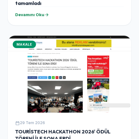
tamamladı
arrow_forward
Devamını Oku
MAKALE
calendar_today
29 Tem 2026
TOURİSTECH HACKATHON 2026' ÖDÜL
TÖRENİ İLE SONA ERDİ