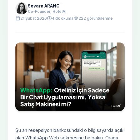
Sevara ARANCI
Co-Founder, HotelAI
calendar_today
schedule
visibility
21 Şubat 2026
4 dk okuma
222 görüntülenme
Şu an resepsiyon bankosundaki o bilgisayarda açık
olan WhatsApp Web sekmesine bir bakın. Orada