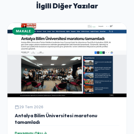
İlgili Diğer Yazılar
MAKALE
calendar_today
29 Tem 2026
Antalya Bilim Üniversitesi maratonu
tamamladı
arrow_forward
Devamını Oku