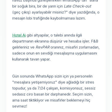
havuz başında güneşlenirken WhatsApp'tan "Bana
bir soğuk bira, bir de yarın için
Late Check-out
(geç çıkış) ayarlayabilir misiniz?" diye yazdığında, o
mesajın lobi trafiğinde kaybolmaması lazım.
Hotel Ai
gibi altyapılar, o talebi anında ilgili
departmanın ekranına düşürür ve hesaba işler. F&B
gelirleriniz ve
RevPAR
oranınız, misafiri zorlamadan,
sadece onun en sevdiği mesajlaşma uygulamasını
kullanarak tavan yapar.
Gün sonunda WhatsApp sizin için ya personelin
"mesajlara yetişemiyoruz" diye ağladığı bir stres
topudur, ya da 7/24 çalışan, komisyonsuz, sessiz
sedasız ciro basan bir darphanedir. Seçim sizin,
ama saat tiktikliyor ve misafirler beklemeyi hiç
sevmez!