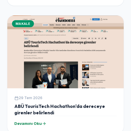
MAKALE
calendar_today
29 Tem 2026
ABÜ TourisTech Hachathon'da dereceye
girenler belirlendi
arrow_forward
Devamını Oku