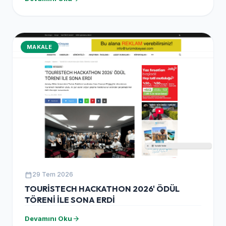
MAKALE
calendar_today
29 Tem 2026
TOURİSTECH HACKATHON 2026' ÖDÜL
TÖRENİ İLE SONA ERDİ
arrow_forward
Devamını Oku