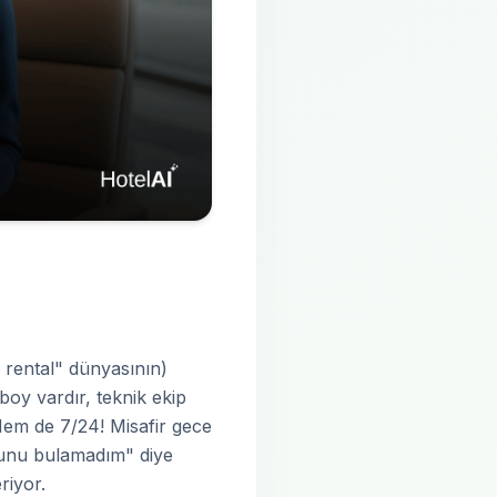
m rental" dünyasının)
boy vardır, teknik ekip
 Hem de 7/24! Misafir gece
munu bulamadım" diye
riyor.