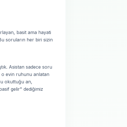
arlayan, basit ama hayati
u soruların her biri sizin
ştık. Asistan sadece soru
a o evin ruhunu anlatan
du okuttuğu an,
asif gelir" dediğimiz