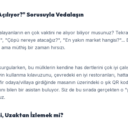
Açılıyor?" Sorusuyla Vedalaşın
kiralayanların en çok vaktini ne alıyor biliyor musunuz? Tekr
e?", "Çöpü nereye atacağız?", "En yakın market hangisi?"... B
 ama müthiş bir zaman hırsızı.
kurgularken, bu mülklerin kendine has dertlerini çok iyi çalı
in kullanma kılavuzunu, çevredeki en iyi restoranları, hatt
fir odaya/villaya girdiğinde masanın üzerindeki o şık QR ko
ını bilen bir asistan buluyor. Siz de bu sırada gerçekten o "p
uz.
, Uzaktan İzlemek mi?