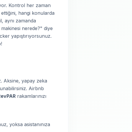
yor. Kontrol her zaman
ettiğini, hangi konularda
ğil, aynı zamanda
e makinesi nerede?" diye
icker yapıştırıyorsunuz.
!
z. Aksine, yapay zeka
sunabilirsiniz. Airbnb
RevPAR
rakamlarınızı
uz, yoksa asistanınıza