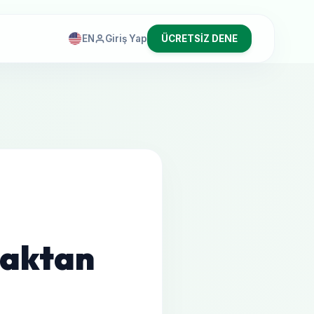
EN
Giriş Yap
ÜCRETSİZ DENE
zaktan