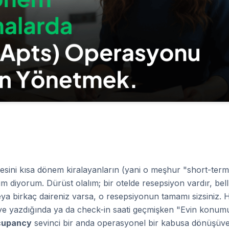
iresini kısa dönem kiralayanların (yani o meşhur "short-ter
m diyorum. Dürüst olalım; bir otelde resepsiyon vardır, bell
veya birkaç daireniz varsa, o resepsiyonun tamamı sizsiniz.
diye yazdığında ya da check-in saati geçmişken "Evin konu
cupancy
sevinci bir anda operasyonel bir kabusa dönüşüve