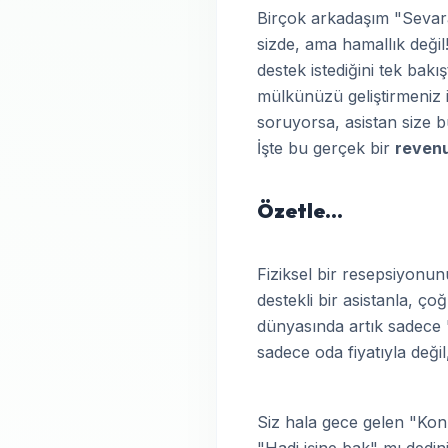
Birçok arkadaşım "Sevara
sizde, ama hamallık değil
destek istediğini tek bak
mülkünüzü geliştirmeniz i
soruyorsa, asistan size b
İşte bu gerçek bir
reven
Özetle...
Fiziksel bir resepsiyonu
destekli bir asistanla, çoğ
dünyasında artık sadece "
sadece oda fiyatıyla deği
Siz hala gece gelen "Kon
"Hadi işine bak" mı dedini