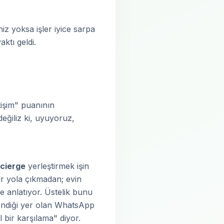
z yoksa işler iyice sarpa
aktı geldi.
işim" puanının
eğiliz ki, uyuyoruz,
ncierge
yerleştirmek işin
ir yola çıkmadan; evin
e anlatıyor. Üstelik bunu
endiği yer olan WhatsApp
 bir karşılama" diyor.