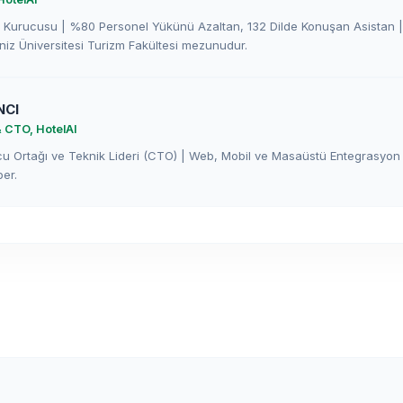
k Kurucusu | %80 Personel Yükünü Azaltan, 132 Dilde Konuşan Asistan | 
iz Üniversitesi Turizm Fakültesi mezunudur.
NCI
 CTO, HotelAI
cu Ortağı ve Teknik Lideri (CTO) | Web, Mobil ve Masaüstü Entegrasyon S
er.