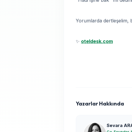
Yorumlarda dertleşelim, 
✨
oteldesk.com
Yazarlar Hakkında
Sevara AR
Co-Founder, 