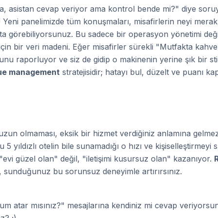
, asistan cevap veriyor ama kontrol bende mi?" diye soru
! Yeni panelimizde tüm konuşmaları, misafirlerin neyi merak 
ışta görebiliyorsunuz. Bu sadece bir operasyon yönetimi de
çin bir veri madeni. Eğer misafirler sürekli "Mutfakta kahv
unu raporluyor ve siz de gidip o makinenin yerine şık bir st
ue management
stratejisidir; hatayı bul, düzelt ve puanı kap
nuzun olmaması, eksik bir hizmet verdiğiniz anlamına gelme
u 5 yıldızlı otelin bile sunamadığı o hızı ve kişiselleştirmeyi 
evi güzel olan" değil, "iletişimi kusursuz olan" kazanıyor.
l, sunduğunuz bu sorunsuz deneyimle artırırsınız.
um atar mısınız?" mesajlarına kendiniz mi cevap veriyorsun
z? ;)