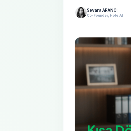
Sevara ARANCI
Co-Founder, HotelAI