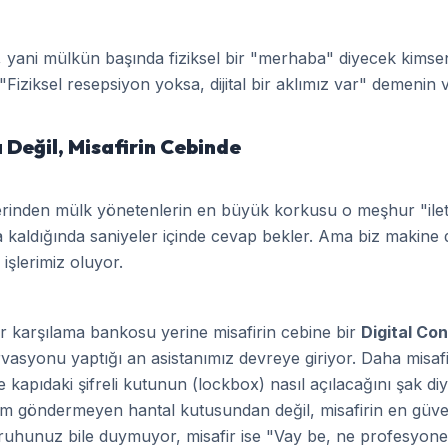
 yani mülkün başında fiziksel bir "merhaba" diyecek kimseni
"Fiziksel resepsiyon yoksa, dijital bir aklımız var" demenin v
Değil, Misafirin Cebinde
rinden mülk yönetenlerin en büyük korkusu o meşhur "ilet
a kaldığında saniyeler içinde cevap bekler. Ama biz makine d
işlerimiz oluyor.
bir karşılama bankosu yerine misafirin cebine bir
Digital Co
rvasyonu yaptığı an asistanımız devreye giriyor. Daha misaf
kapıdaki şifreli kutunun (lockbox) nasıl açılacağını şak diy
rim göndermeyen hantal kutusundan değil, misafirin en güv
ruhunuz bile duymuyor, misafir ise "Vay be, ne profesyonel