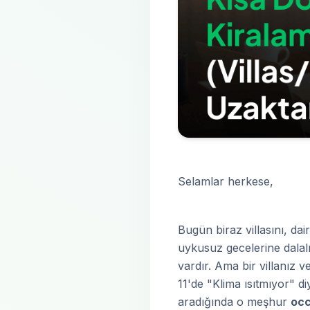
Selamlar herkese,
Bugün biraz villasını, da
uykusuz gecelerine dalalı
vardır. Ama bir villanız 
11'de "Klima ısıtmıyor" 
aradığında o meşhur
oc