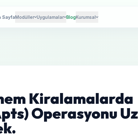
 Sayfa
Modüller
Uygulamalar
Blog
Kurumsal
nem Kiralamalarda
/Apts) Operasyonu U
k.