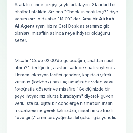
Aradaki o ince çizgiyi şöyle anlatayım: Standart bir
chatbot statiktir. Siz ona "Check-in saati kaç?" diye
sorarsanız, o da size "14:00" der. Ama bir
Airbnb
AI Agent
(yani bizim Otel Desk asistanımız gibi
olanlar), misafirin aslında neye ihtiyacı olduğunu
sezer.
Misafir "Gece 02:00’de geleceğim, anahtarı nasıl
alırım?" dediğinde, asistan sadece saati söylemez.
Hemen lokasyon tarifini gönderir, kapıdaki şifreli
kutunun (lockbox) nasıl açılacağını bir video veya
fotoğrafla gösterir ve misafire "Geldiğinizde bir
şeye ihtiyacınız olursa buradayım" diyerek güven
verir. İşte bu dijital bir concierge hizmetidir. İnsan
müdahalesine gerek kalmadan, misafirin o stresli
"eve giriş" anını tereyağından kıl çeker gibi yönetir.