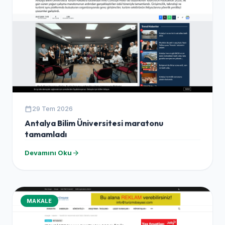
calendar_today
29 Tem 2026
Antalya Bilim Üniversitesi maratonu
tamamladı
arrow_forward
Devamını Oku
MAKALE