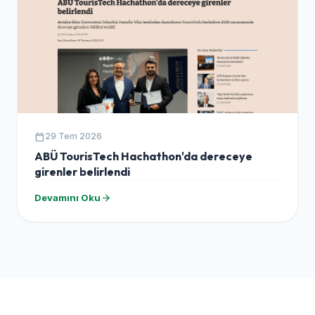
calendar_today
29 Tem 2026
ABÜ TourisTech Hachathon'da dereceye
girenler belirlendi
arrow_forward
Devamını Oku