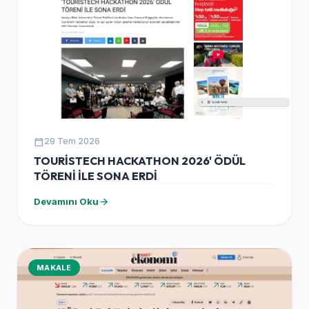
calendar_today
29 Tem 2026
TOURİSTECH HACKATHON 2026' ÖDÜL
TÖRENİ İLE SONA ERDİ
arrow_forward
Devamını Oku
MAKALE