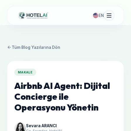
EN
arrow_back
Tüm Blog Yazılarına Dön
MAKALE
Airbnb AI Agent: Dijital
Concierge ile
Operasyonu Yönetin
Sevara ARANCI
Co-Founder, HotelAI