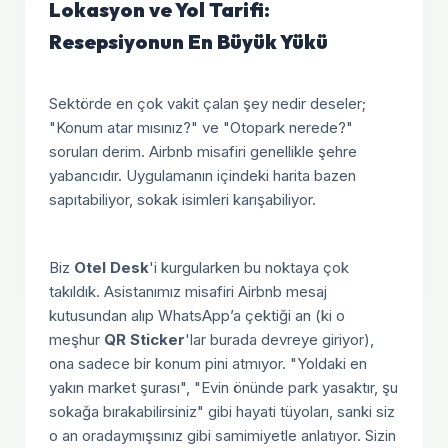
Lokasyon ve Yol Tarifi:
Resepsiyonun En Büyük Yükü
Sektörde en çok vakit çalan şey nedir deseler;
"Konum atar mısınız?" ve "Otopark nerede?"
soruları derim. Airbnb misafiri genellikle şehre
yabancıdır. Uygulamanın içindeki harita bazen
sapıtabiliyor, sokak isimleri karışabiliyor.
Biz
Otel Desk
'i kurgularken bu noktaya çok
takıldık. Asistanımız misafiri Airbnb mesaj
kutusundan alıp WhatsApp’a çektiği an (ki o
meşhur
QR Sticker
'lar burada devreye giriyor),
ona sadece bir konum pini atmıyor. "Yoldaki en
yakın market şurası", "Evin önünde park yasaktır, şu
sokağa bırakabilirsiniz" gibi hayati tüyoları, sanki siz
o an oradaymışsınız gibi samimiyetle anlatıyor. Sizin