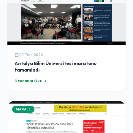
calendar_today
29 Tem 2026
Antalya Bilim Üniversitesi maratonu
tamamladı
arrow_forward
Devamını Oku
MAKALE