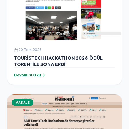
calendar_today
29 Tem 2026
TOURİSTECH HACKATHON 2026' ÖDÜL
TÖRENİ İLE SONA ERDİ
arrow_forward
Devamını Oku
MAKALE