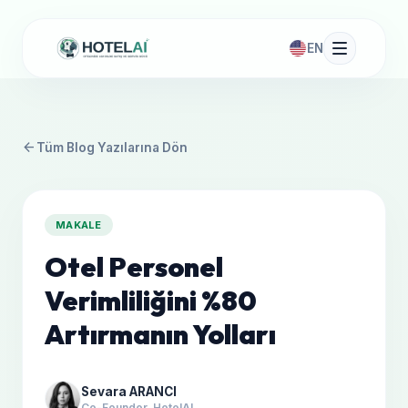
EN
arrow_back
Tüm Blog Yazılarına Dön
MAKALE
Otel Personel
Verimliliğini %80
Artırmanın Yolları
Sevara ARANCI
Co-Founder, HotelAI