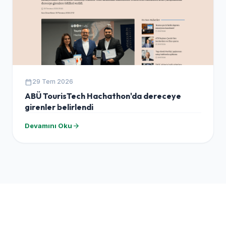
calendar_today
29 Tem 2026
ABÜ TourisTech Hachathon'da dereceye
girenler belirlendi
arrow_forward
Devamını Oku